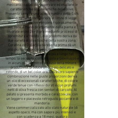
esclusivamente con procedimenti fisico-
meccanici capaci di conservare ed esaltare le
caratteristiche organolettiche delle olive.
Presenta sempre una acidità minore dello 0,4%
(quindi nettamente inferiore al limite di legge
dello 0,8%). Le olive vengono rigorosamente
raccolte a mano direttamente dalla pianta e
lavorate entro 24-48 ore mediante processi di
spremitura a freddo. L’olio prodotto deriva da
due varietà di olive tipiche della nostra zona,
Coratina ed Ogliarola barese: la prima dà un
olio più fruttato e corposo, di un colore verde
intenso e che si conserva più a lungo nel
tempo; la seconda, coltivata solo a Giovinazzo e
in alcuni paesi limitrofi a causa della minore
produttività, produce un olio più delicato e
rotondo, di un bel color oro. Dalla loro sapiente
combinazione nelle giuste proporzioni deriva
un olio di eccezionali caratteristiche, di colore
verde tenue con riflessi dorati e con profumi
netti di oliva fresca con sentori di carciofo. Al
palato si presenta morbido e carezzevole, con
un leggero e piacevole retrogusto piccante e di
mandorla.
Viene commercializzato allo stato naturale (di
aspetto opaco, ma con sapore più intenso) e
con scadenza a 18 mesi, qualora